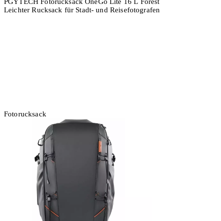
PGYTECH Fotorucksack OneGo Lite 16 L Forest
Leichter Rucksack für Stadt- und Reisefotografen
In den Warenkorb
Fotorucksack