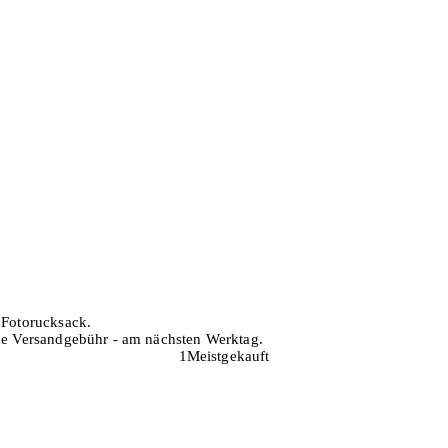
 Fotorucksack.
hne Versandgebühr - am nächsten Werktag.
1
Meistgekauft