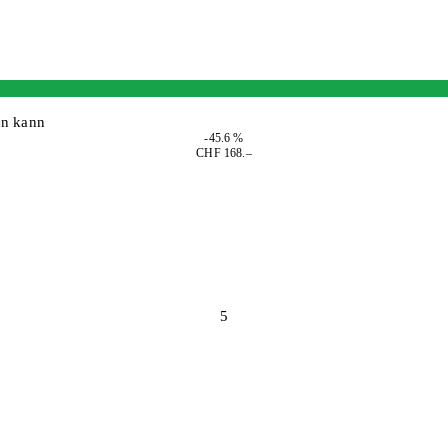
en kann
-45.6 %
CHF 168.–
5