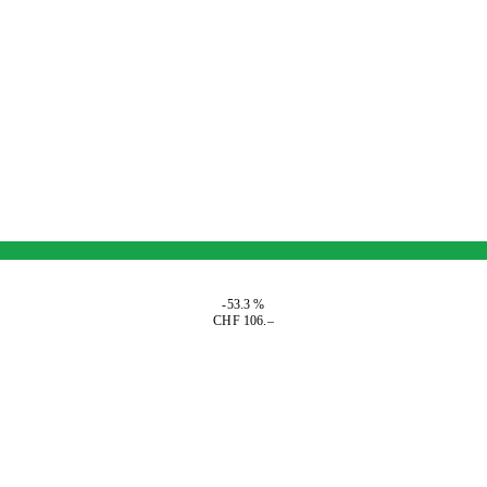
-53.3 %
CHF 106.–