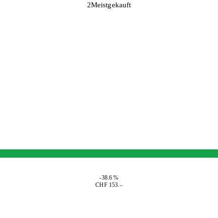
2
Meistgekauft
-38.6 %
CHF 153.–