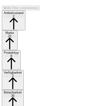
Alle Filter zurücksetzen
Artikelzustand
2
Marke
22
Produkttyp
8
Verfügbarkeit
2
Belastbarkeit
35