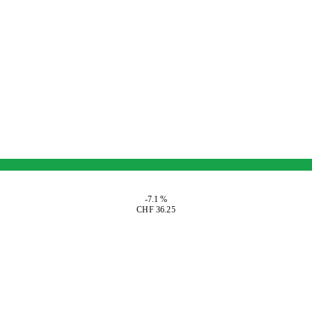
-7.1 %
CHF 36.25