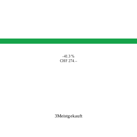
-41.3 %
CHF 274.–
3
Meistgekauft