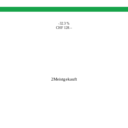
-32.3 %
CHF 128.–
2
Meistgekauft