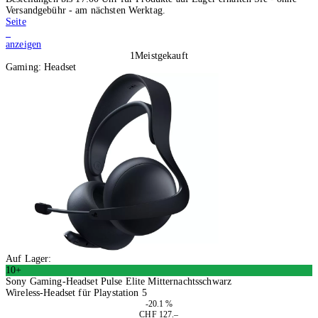
Versandgebühr - am nächsten Werktag.
Seite
1
anzeigen
1
Meistgekauft
Gaming: Headset
Auf Lager:
10+
Sony Gaming-Headset Pulse Elite Mitternachtsschwarz
Wireless-Headset für Playstation 5
-20.1 %
CHF 127.–