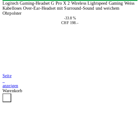
Logitech Gaming-Headset G Pro X 2 Wireless Lightspeed Gaming Weiss
Kabelloses Over-Ear-Headset mit Surround-Sound und weichem
Ohrpolster
-33.8 %
CHF 198.–
In den Warenkorb
Seite
3
anzeigen
Warenkorb