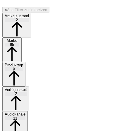
Alle Filter zurücksetzen
Artikelzustand
2
Marke
95
Produkttyp
9
Verfügbarkeit
2
Audiokanäle
11