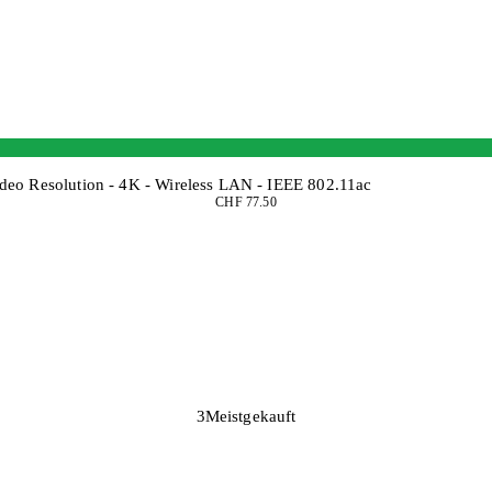
ideo Resolution - 4K - Wireless LAN - IEEE 802.11ac
CHF 77.50
3
Meistgekauft