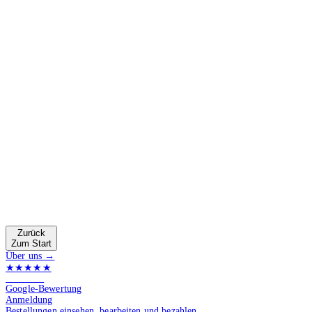
Zurück
Zum Start
Über uns →
★★★★★
4.9 von 5
Google-Bewertung
Anmeldung
Bestellungen einsehen, bearbeiten und bezahlen