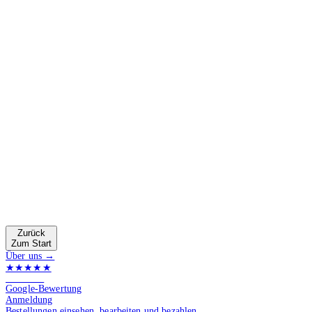
Zurück
Zum Start
Über uns →
★★★★★
4.9 von 5
Google-Bewertung
Anmeldung
Bestellungen einsehen, bearbeiten und bezahlen