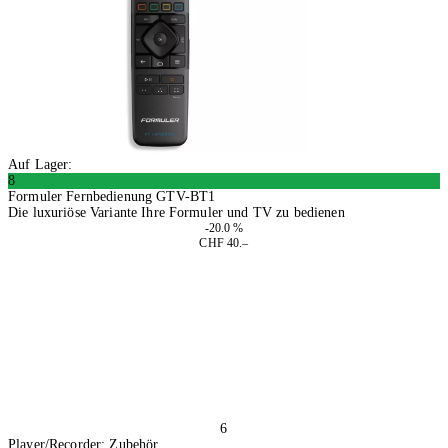
Auf Lager:
8
Formuler Fernbedienung GTV-BT1
Die luxuriöse Variante Ihre Formuler und TV zu bedienen
-20.0 %
CHF 40.–
In den Warenkorb
6
Player/Recorder: Zubehör