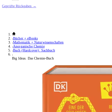
Geprüfte Rückgaben →
Bücher + eBooks
Mathematik + Naturwissenschaften
Anorganische Chemie
Buch (Hardcover): Sachbuch
Big Ideas. Das Chemie-Buch