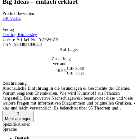
Big Ideas – einfach erklärt
Produkt bewerten
DK Verlag
Verlag:
Dorling Kindersley
Unsere-Artikel-Nr.:
Y77W6ZN
EAN:
9783831046331
Auf Lager:
5
Zustellung:
Morgen
Versand:
Kostenlos
CHF 36.90
-18.0 %
CHF 30.25
In den Warenkorb
Beschreibung
Anschauliche Einführung in die Grundlagen & Geschichte der Chemie.
Warum reagieren Chemikalien. Wie wird Kunststoff aus Pflanzen
hergestellt. Das innovative Nachschlagewerk beantwortet diese und viele
weitere Fragen mit informativen Diagrammen und originellen Grafiken. -
klar und leicht verständlich. Es beleuchtet über 95 Theorien und
bahnbrechende Entdeckungen der Chemie - von Antibiotika über
Düngemittel bis hin zur Erfindung von mRNA-Impfstoffen. Der neue
Mehr anzeigen
Titel aus der DK Erfolgsreihe „Big Ideas“. Das große Chemie-Buch zum
Spezifikationen
Nachschlagen - Grundlagen, Zusammenhänge & Biografien kurzweilig
Sprache
und einfach aufbereitet:. Über 95 wichtige Meilensteine:. Dieses Buch
erzählt die Geschichte der Chemie und erläutert zentrale Theorien und
Deutsch