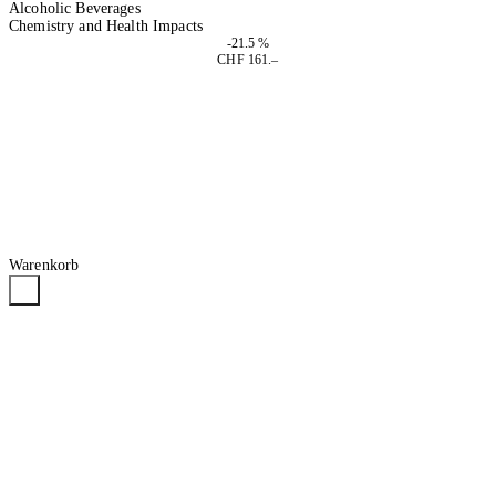
Alcoholic Beverages
Chemistry and Health Impacts
-21.5 %
CHF 161.–
In den Warenkorb
Warenkorb