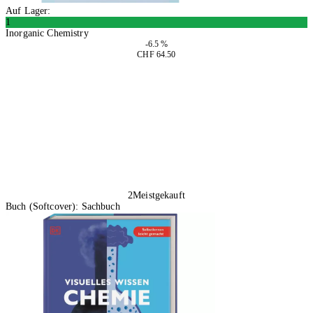
Auf Lager:
1
Inorganic Chemistry
-6.5 %
CHF 64.50
In den Warenkorb
2
Meistgekauft
Buch (Softcover): Sachbuch