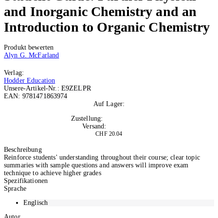
and Inorganic Chemistry and an
Introduction to Organic Chemistry
Produkt bewerten
Alyn G. McFarland
Verlag:
Hodder Education
Unsere-Artikel-Nr.:
E9ZELPR
EAN:
9781471863974
Auf Lager:
2
Zustellung:
Di, 11.08.2026
Versand:
Kostenlos
CHF 20.04
In den Warenkorb
Beschreibung
Reinforce students' understanding throughout their course; clear topic
summaries with sample questions and answers will improve exam
technique to achieve higher grades
Spezifikationen
Sprache
Englisch
Autor