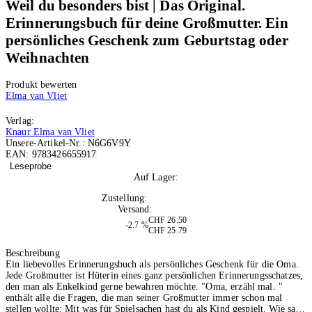
Weil du besonders bist | Das Original.
Erinnerungsbuch für deine Großmutter. Ein
persönliches Geschenk zum Geburtstag oder
Weihnachten
Produkt bewerten
Elma van Vliet
Verlag:
Knaur Elma van Vliet
Unsere-Artikel-Nr.:
N6G6V9Y
EAN:
9783426655917
Leseprobe
Auf Lager:
10+
Zustellung:
Di, 11.08.2026
Versand:
Kostenlos
CHF 26.50
-2.7 %
CHF 25.79
In den Warenkorb
Beschreibung
Ein liebevolles Erinnerungsbuch als persönliches Geschenk für die Oma.
Jede Großmutter ist Hüterin eines ganz persönlichen Erinnerungsschatzes,
den man als Enkelkind gerne bewahren möchte. "Oma, erzähl mal. "
enthält alle die Fragen, die man seiner Großmutter immer schon mal
stellen wollte: Mit was für Spielsachen hast du als Kind gespielt. Wie sah