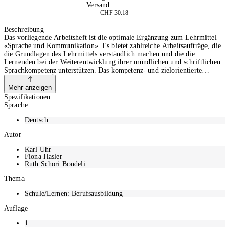
Versand:
Kostenlos
CHF 30.18
In den Warenkorb
Beschreibung
Das vorliegende Arbeitsheft ist die optimale Ergänzung zum Lehrmittel
«Sprache und Kommunikation». Es bietet zahlreiche Arbeitsaufträge, die
die Grundlagen des Lehrmittels verständlich machen und die die
Lernenden bei der Weiterentwicklung ihrer mündlichen und schriftlichen
Sprachkompetenz unterstützen. Das kompetenz- und zielorientierte
Bearbeiten und Üben führt die Lernenden schrittweise an die einzelnen
Textsorten heran.
Mehr anzeigen
Spezifikationen
Sprache
Deutsch
Autor
Karl Uhr
Fiona Hasler
Ruth Schori Bondeli
Thema
Schule/Lernen: Berufsausbildung
Auflage
1