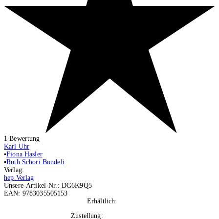
1
Bewertung
Karl Uhr
▪
Fiona Hasler
▪
Ruth Schori Bondeli
Verlag:
hep Verlag
Unsere-Artikel-Nr.:
DG6K9Q5
EAN:
9783035505153
Erhältlich:
Nicht auf Lager
Zustellung:
Di, 25.08.2026