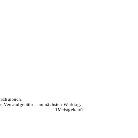
h Schulbuch.
hne Versandgebühr - am nächsten Werktag.
1
Meistgekauft