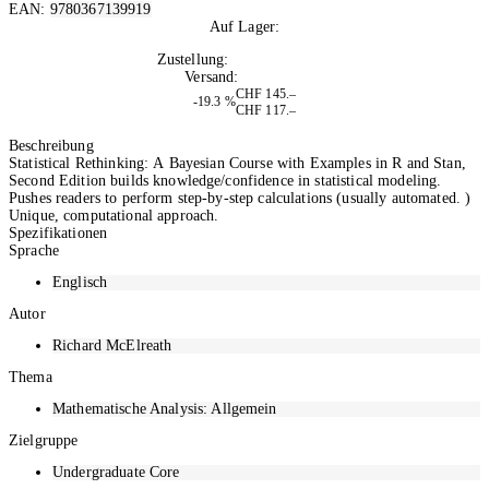
EAN:
9780367139919
Auf Lager:
3
Zustellung:
Do, 13.08.2026
Versand:
Kostenlos
CHF 145.–
-19.3 %
CHF 117.–
In den Warenkorb
Beschreibung
Statistical Rethinking: A Bayesian Course with Examples in R and Stan,
Second Edition builds knowledge/confidence in statistical modeling.
Pushes readers to perform step-by-step calculations (usually automated. )
Unique, computational approach.
Spezifikationen
Sprache
Englisch
Autor
Richard McElreath
Thema
Mathematische Analysis: Allgemein
Zielgruppe
Undergraduate Core