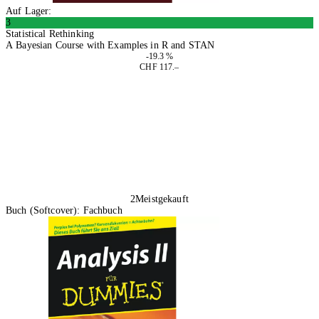
Auf Lager:
3
Statistical Rethinking
A Bayesian Course with Examples in R and STAN
-19.3 %
CHF 117.–
In den Warenkorb
2
Meistgekauft
Buch (Softcover): Fachbuch