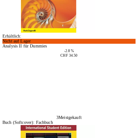
Erhältlich:
Nicht auf Lager
Analysis II für Dummies
-2.8 %
CHF 34.50
In den Warenkorb
3
Meistgekauft
Buch (Softcover): Fachbuch