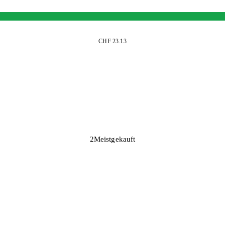
CHF 23.13
2
Meistgekauft