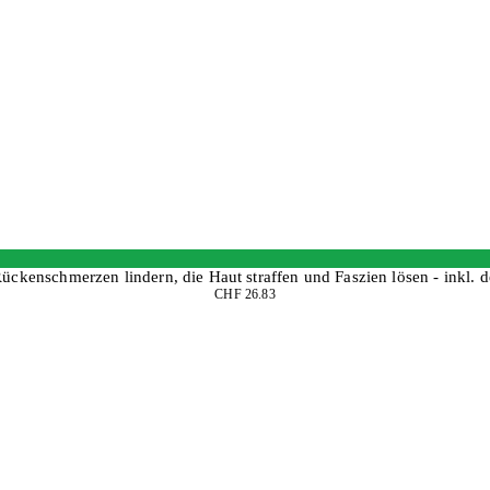
ückenschmerzen lindern, die Haut straffen und Faszien lösen - inkl. det
CHF 26.83