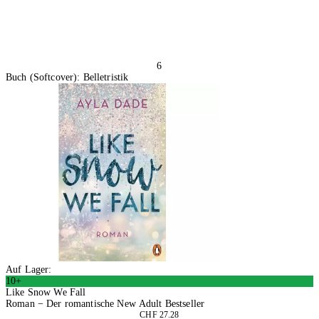
6
Buch (Softcover): Belletristik
Auf Lager:
10+
Like Snow We Fall
Roman − Der romantische New Adult Bestseller
CHF 27.28