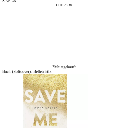
Save Us
CHF 23.38
In den Warenkorb
3
Meistgekauft
Buch (Softcover): Belletristik