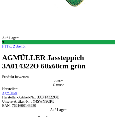
Auf Lager:
9
FTTx: Zubehör
AGMÜLLER
Jassteppich
3A014322O 60x60cm grün
Produkt bewerten
2 Jahre
Garantie
Hersteller:
AgmÜller
Hersteller-Artikel-Nr.:
3A0 14322OE
Unsere-Artikel-Nr.:
Y4SWN9GK8
EAN:
7621600143220
Auf Lager:
9