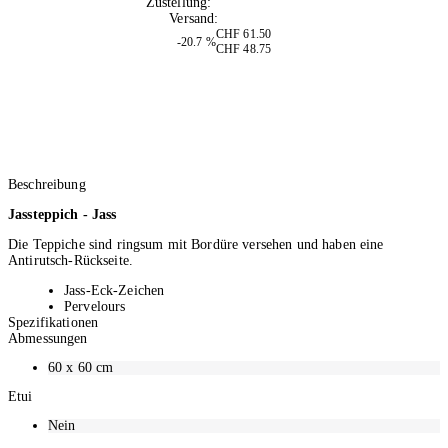
Zustellung:
Di, 11.08.2026
Versand:
Kostenlos
CHF 61.50
-20.7 %
CHF 48.75
Beschreibung
Jassteppich - Jass
Die Teppiche sind ringsum mit Bordüre versehen und haben eine
Antirutsch-Rückseite.
Jass-Eck-Zeichen
Pervelours
Spezifikationen
1.4 kg
Abmessungen
Oesen
In Runddose oder rund geschrumpft
60 x 60
cm
Etui
Nein