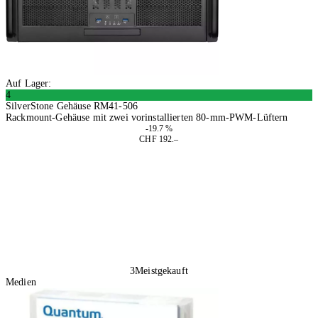
Auf Lager:
4
SilverStone Gehäuse RM41-506
Rackmount-Gehäuse mit zwei vorinstallierten 80-mm-PWM-Lüftern
-19.7 %
CHF 192.–
In den Warenkorb
3
Meistgekauft
Medien