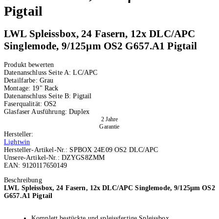
Pigtail
LWL Spleissbox, 24 Fasern, 12x DLC/APC
Singlemode, 9/125µm OS2 G657.A1 Pigtail
Produkt bewerten
Datenanschluss Seite A:
LC/APC
Detailfarbe:
Grau
Montage:
19" Rack
Datenanschluss Seite B:
Pigtail
Faserqualität:
OS2
Glasfaser Ausführung:
Duplex
2 Jahre
Garantie
Hersteller:
Lightwin
Hersteller-Artikel-Nr.:
SPBOX 24E09 OS2 DLC/APC
Unsere-Artikel-Nr.:
DZYGS8ZMM
EAN:
9120117650149
Ausverkauft
Beschreibung
LWL Spleissbox, 24 Fasern, 12x DLC/APC Singlemode, 9/125µm OS2
G657.A1 Pigtail
Komplett bestückte und spleissfertige Spleissbox