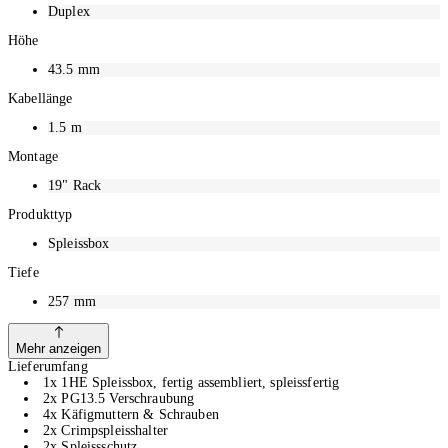
Duplex
Höhe
43.5
mm
Kabellänge
1.5
m
Montage
19" Rack
Produkttyp
Spleissbox
Tiefe
257
mm
Mehr anzeigen
Lieferumfang
1x 1HE Spleissbox, fertig assembliert, spleissfertig
2x PG13.5 Verschraubung
4x Käfigmuttern & Schrauben
2x Crimpspleisshalter
2x Spleissschutz