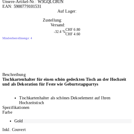
Unsere-Artikel-Nr.:
W3GQLC8UN
EAN:
5900779101531
Auf Lager:
10+
Zustellung:
Mo, 10.08.2026
Versand:
Kostenlos
CHF 6.80
-32.4 %
CHF 4.60
Mindestbestellmenge: 4
Beschreibung
Tischkartenhalter für einen schön gedeckten Tisch an der Hochzeit
und als Dekoration für Feste wie Geburtstagspartys
Tischkartenhalter als schönes Dekoelement auf Ihren
Hochzeitstisch
Spezifikationen
Motiv: Hochzeit
Farbe
Mit Couvert: Nein
Inhalt: 10 Stück
Gold
Inkl. Couvert