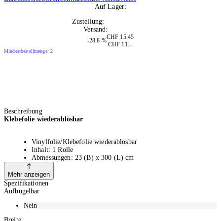
Auf Lager:
10+
Zustellung:
Di, 11.08.2026
Versand:
Kostenlos
CHF 15.45
-28.8 %
CHF 11.–
Mindestbestellmenge: 2
Beschreibung
Klebefolie wiederablösbar
Vinylfolie/Klebefolie wiederablösbar
Inhalt: 1 Rolle
Abmessungen: 23 (B) x 300 (L) cm
Für die Übertragung empfiehlt sich das Transfertape von
Silhouette (nicht im Lieferumfang enthalten)
Mehr anzeigen
Spezifikationen
Aufbügelbar
Die hochwertige und selbstklebende Vinyl-Folie eignet sich für eine
Nein
grosse Auswahl an Anwendungen im Innenbereich. Die matte Oberfläche
erzeugt einen klassischen Look und eignet sich perfekt für Wandtattoos,
Breite