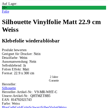
Auf Lager:
10+
Folie
Silhouette
Vinylfolie Matt 22.9 cm
Weiss
Klebefolie wiederablösbar
Produkt bewerten
Geeignet für Drucker:
Nein
Detailfarbe:
Weiss
Aussenanwendung:
Nein
Selbstklebend:
Ja
Folien Effekt:
Matt
Format:
22.9 x 300 cm
2 Jahre
Garantie
Hersteller:
Silhouette
Hersteller-Artikel-Nr.:
V9-MR-WHT-C
Unsere-Artikel-Nr.:
QHTMZT8B5
EAN:
814792021743
Farbe: Weiss
Blau
Gelb
Gold
Grün
Schwarz
Silber
Violett
Weiss