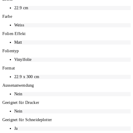
Möbelverschönerungen oder Tür/Fensterdekorationen. Die matte Folie ist
22.9
cm
wiederablösbar und nicht wasserfest
Farbe
Weiss
Folien Effekt
Matt
Folientyp
Vinylfolie
Format
22.9 x 300 cm
Aussenanwendung
Nein
Geeignet für Drucker
Nein
Geeignet für Schneideplotter
Ja