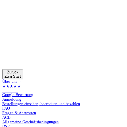
Zurück
Zum Start
Über uns →
★★★★★
4.9 von 5
Google-Bewertung
Anmeldung
Bestellungen einsehen, bearbeiten und bezahlen
FAQ
Fragen & Antworten
AGB
Allgemeine Geschäftsbedingungen
DSE