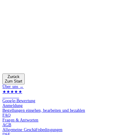
Zurück
Zum Start
Über uns →
★★★★★
4.9 von 5
Google-Bewertung
Anmeldung
Bestellungen einsehen, bearbeiten und bezahlen
FAQ
Fragen & Antworten
AGB
Allgemeine Geschäftsbedingungen
DSE