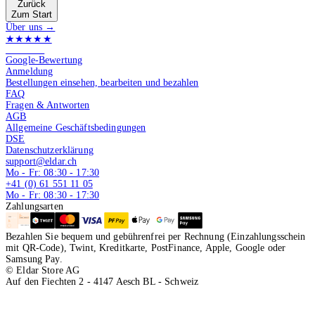
Zurück
Zum Start
Über uns →
★★★★★
4.9 von 5
Google-Bewertung
Anmeldung
Bestellungen einsehen, bearbeiten und bezahlen
FAQ
Fragen & Antworten
AGB
Allgemeine Geschäftsbedingungen
DSE
Datenschutzerklärung
support@eldar.ch
Mo - Fr: 08:30 - 17:30
+41 (0) 61 551 11 05
Mo - Fr: 08:30 - 17:30
Zahlungsarten
Bezahlen Sie bequem und gebührenfrei per Rechnung (Einzahlungsschein
mit QR-Code), Twint, Kreditkarte, PostFinance, Apple, Google oder
Samsung Pay.
© Eldar Store AG
Auf den Fiechten 2 - 4147 Aesch BL - Schweiz