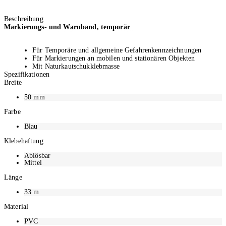
Beschreibung
Markierungs- und Warnband, temporär
Für Temporäre und allgemeine Gefahrenkennzeichnungen
Für Markierungen an mobilen und stationären Objekten
Mit Naturkautschukklebmasse
Spezifikationen
Reisskraft: 33 N/cm
Breite
Farbe: Blau
Länge 33 Meter, Breite 50 mm
50
mm
Farbe
Blau
Klebehaftung
Ablösbar
Mittel
Länge
33
m
Material
PVC