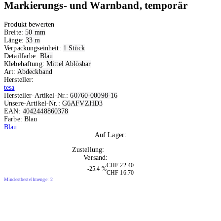
Markierungs- und Warnband, temporär
Produkt bewerten
Breite:
50 mm
Länge:
33 m
Verpackungseinheit:
1 Stück
Detailfarbe:
Blau
Klebehaftung:
Mittel
Ablösbar
Art:
Abdeckband
Hersteller:
tesa
Hersteller-Artikel-Nr.:
60760-00098-16
Unsere-Artikel-Nr.:
G6AFVZHD3
EAN:
4042448860378
Farbe: Blau
Blau
Auf Lager:
10+
Zustellung:
Di, 11.08.2026
Versand:
Kostenlos
CHF 22.40
-25.4 %
CHF 16.70
Mindestbestellmenge: 2