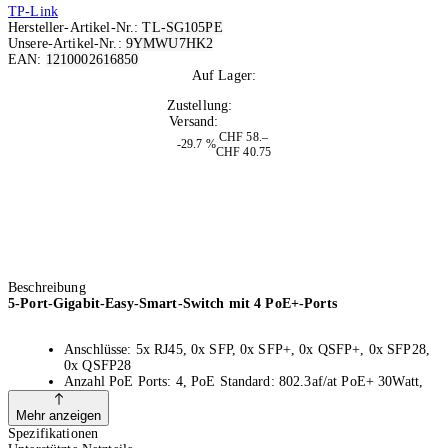
TP-Link
Hersteller-Artikel-Nr.:
TL-SG105PE
Unsere-Artikel-Nr.:
9YMWU7HK2
EAN:
1210002616850
Auf Lager:
10+
Zustellung:
Morgen
Versand:
Kostenlos
CHF 58.–
-29.7 %
CHF 40.75
Beschreibung
5-Port-Gigabit-Easy-Smart-Switch mit 4 PoE+-Ports
Anschlüsse: 5x RJ45, 0x SFP, 0x SFP+, 0x QSFP+, 0x SFP28,
0x QSFP28
Anzahl PoE Ports: 4, PoE Standard: 802.3af/at PoE+ 30Watt,
PoE Budget: 65 W
Montage: Desktop
Mehr anzeigen
5x 10/100/1000Mbps RJ45-Ports, Lüfterlos
Spezifikationen
Ausgestattet mit 4x 802.3af/at PoE+-Ports mit bis zu 30W für