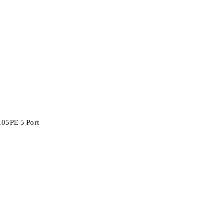
05PE 5 Port
Auf Lager:
10+
Switch
TP-Link
PoE+ Sw
x 1G TL-SG105P
5-Port-Gigabit-Easy-