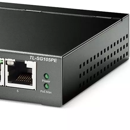
Produkt bewerten
SFP Anschlüsse:
0
Montage Switch:
Desktop
SFP+ Anschlüsse:
0
QSFP+ Anschlüsse:
0
SFP28 Anschlüsse:
0
Switch Management:
Smart-Manag
Hersteller:
TP-Link
Hersteller-Artikel-Nr.:
TL-SG105P
Unsere-Artikel-Nr.:
9YMWU7HK2
EAN:
1210002616850