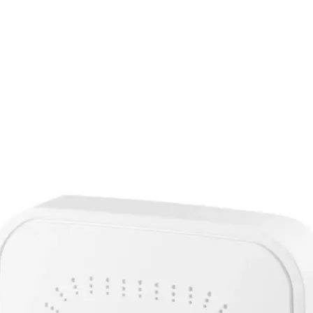
Auf Lager:
6
WLAN: Repeater/Extender
Zyxel
Access Po
Zyxel WAX300H – WiF