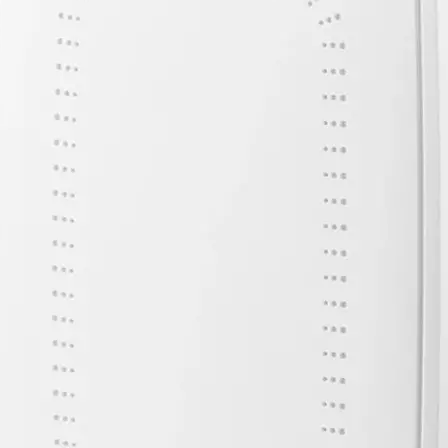
Produkt bewerten
Access Point Features:
Zyxel nebu
Aussenanwendung:
Nein
Antennenanschluss:
Antennen Inte
RJ-45 Anschlüsse:
4
PoE:
Ja
WLAN Standard:
IEEE 802.11n (Wi
802.11a (Wi-Fi 1)
IEEE 802.11g (W
Hersteller:
Zyxel
Hersteller-Artikel-Nr.:
140460
Unsere-Artikel-Nr.:
X2LE85W56
EAN:
4718937632237