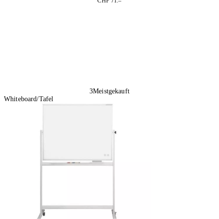
CHF 71.–
In den Warenkorb
3
Meistgekauft
Whiteboard/Tafel