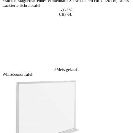
Franken Magnethaftendes Whiteboard X-tra!Line 90 cm x 120 cm, Weiss
Lackierte Schreibtafel
-33.3 %
CHF 64.–
In den Warenkorb
3
Meistgekauft
Whiteboard/Tafel