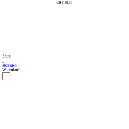
CHF 80.50
In den Warenkorb
Seite
3
anzeigen
Warenkorb