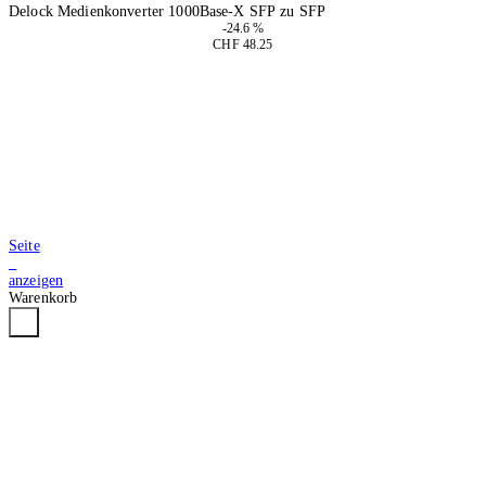
Delock Medienkonverter 1000Base-X SFP zu SFP
-24.6 %
CHF 48.25
In den Warenkorb
Seite
2
anzeigen
Warenkorb