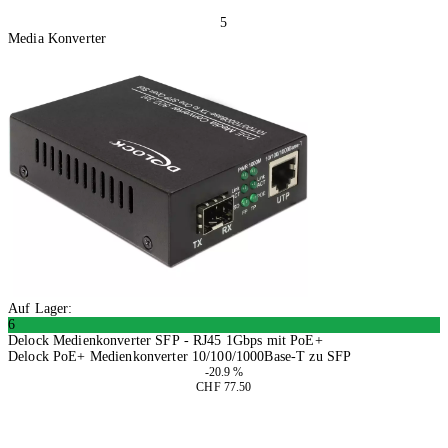
5
Media Konverter
Auf Lager:
6
Delock Medienkonverter SFP - RJ45 1Gbps mit PoE+
Delock PoE+ Medienkonverter 10/100/1000Base-T zu SFP
-20.9 %
CHF 77.50
In den Warenkorb