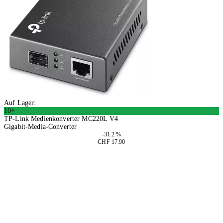
Auf Lager:
10+
TP-Link Medienkonverter MC220L V4
Gigabit-Media-Converter
-31.2 %
CHF 17.90
2 Stück
In den Warenkorb