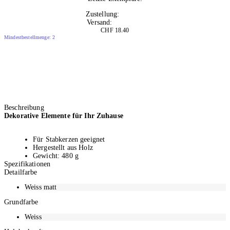
10+
Zustellung:
Morgen
Versand:
Kostenlos
CHF 18.40
Mindestbestellmenge: 2
Beschreibung
Dekorative Elemente für Ihr Zuhause
Für Stabkerzen geeignet
Hergestellt aus Holz
Gewicht: 480 g
Spezifikationen
Höhe: 12 cm, Tiefe: 3 cm
Detailfarbe
Detailfarbe: Weiss matt
, ,
Weiss matt
Grundfarbe
Weiss