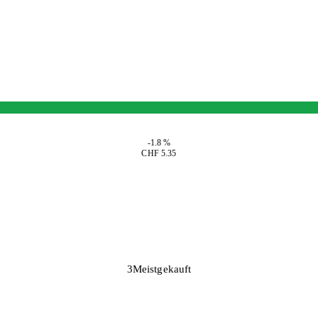
-1.8 %
CHF 5.35
3
Meistgekauft