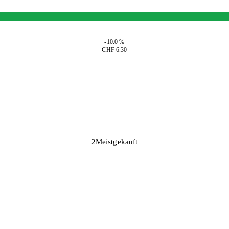
-10.0 %
CHF 6.30
2
Meistgekauft