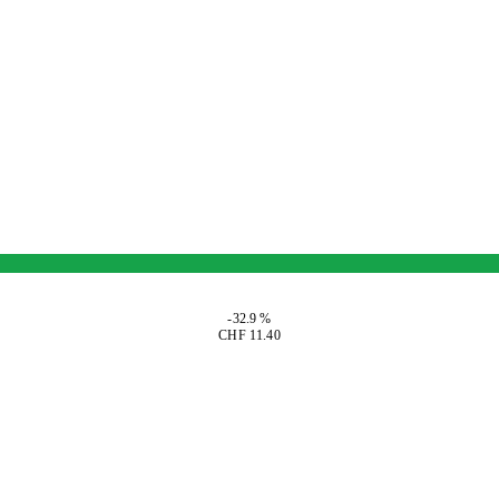
-32.9 %
CHF 11.40