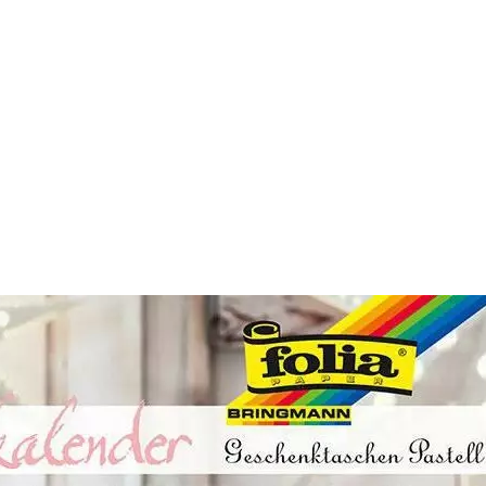
Auf Lager:
10+
Adventskalender
Folia
Adventskalen
26-teilig