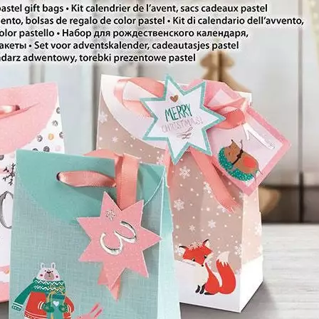
Produkt bewerten
Motive:
Weihnachten
Befüllt:
Nein
Kalendertyp:
DIY-Kalender
Alkoholhaltig:
Nein
Hersteller:
Folia
Hersteller-Artikel-Nr.:
9381
Unsere-Artikel-Nr.:
4SN3RC384
EAN:
4001868110432