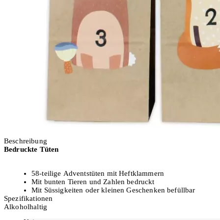
Ausverkauft
Beschreibung
Bedruckte Tüten
58-teilige Adventstüten mit Heftklammern
Mit bunten Tieren und Zahlen bedruckt
Mit Süssigkeiten oder kleinen Geschenken befüllbar
Spezifikationen
Aus Papier gefertigt
Alkoholhaltig
Farbe: Braun, Mehrfarbig
Abmessungen: 22 x 21 x 2 cm (BxHxT)