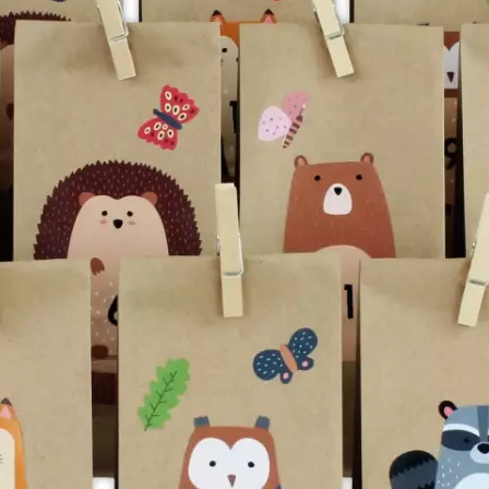
Produkt bewerten
Motive:
Tieren
Befüllt:
Nein
Kalendertyp:
Kalender zum Befüll
Alkoholhaltig:
Nein
Hersteller:
G. Wurm
Hersteller-Artikel-Nr.:
10036909
Unsere-Artikel-Nr.:
NY4GZBBMV
EAN:
4251450909948