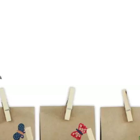
k
Ausverkauft
Adventskalender
G. Wurm
Advent
Tiere, 24 Stück
Bedruckte Tüten