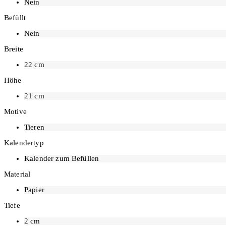
Nein
Befüllt
Nein
Breite
22
cm
Höhe
21
cm
Motive
Tieren
Kalendertyp
Kalender zum Befüllen
Material
Papier
Tiefe
2
cm