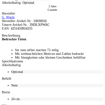
Alkoholhaltig:
Optional
2 Jahre
Garantie
Hersteller:
G. Wurm
Hersteller-Artikel-Nr.:
10036916
Unsere-Artikel-Nr.:
3NDLXPWAC
EAN:
4251450924255
Ausverkauft
Beschreibung
Bedruckte Tüten
Set zum selber machen 72-teilig
Mit weihnachtlichen Motiven und Zahlen bedruckt
Mit Süssigkeiten oder kleinen Geschenken befüllbar
Spezifikationen
Aus Papier gefertigt
Alkoholhaltig
Farbe: Braun, Schwarz
Abmessungen: 24 x 21 x 2 cm (BxHxT)
Optional
Befüllt
Nein
Breite
24
cm