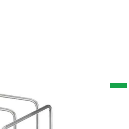
gsständer A4 Silber
Metall