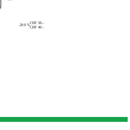
CHF 50.–
-20.0 %
CHF 40.–