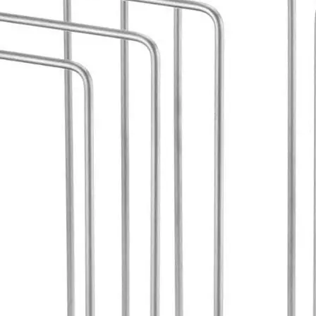
Produkt bewerten
Materialtyp:
Metall
Material:
Metall
Detailfarbe:
Silber
Hersteller:
MERLO|T
Hersteller-Artikel-Nr.:
1111.01
Unsere-Artikel-Nr.:
ADWTU29MY
EAN:
839452000012