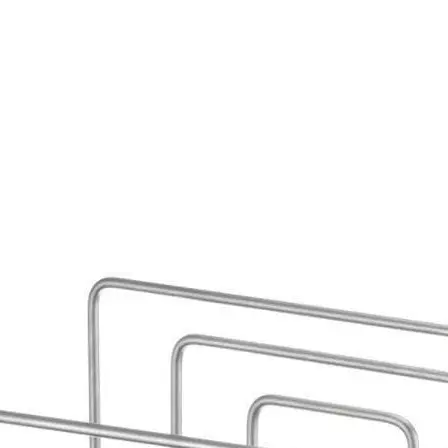
Auf Lager:
10+
Zeitungsständer
MERLO|T
Zeitun
Zeitungssammler aus 