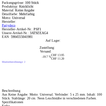
Packungsgrösse:
100 Stück
Produkttyp:
Knicklicht
Material:
Keine Angabe
Detailfarbe:
Mehrfarbig
Motto:
Universal
Hersteller:
Partydeco
Hersteller-Artikel-Nr.:
PSF1
Unsere-Artikel-Nr.:
3AT9ZEAG4
EAN:
5904555041981
Auf Lager:
10+
Zustellung:
Morgen
Versand:
Kostenlos
CHF 13.95
-19.7 %
CHF 11.20
Mindestbestellmenge: 2
Beschreibung
Aus Keine Angabe. Motto: Universal. Verbinder: 5 x 25 mm. Inhalt: 100
Stück. Stablänge: 20 cm. Neon Leuchtstäbe in verschiedenen Farben.
Spezifikationen
Farbe