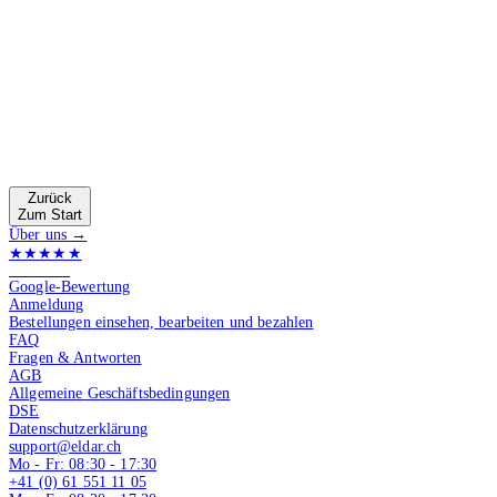
Zurück
Zum Start
Über uns →
★★★★★
4.9 von 5
Google-Bewertung
Anmeldung
Bestellungen einsehen, bearbeiten und bezahlen
FAQ
Fragen & Antworten
AGB
Allgemeine Geschäftsbedingungen
DSE
Datenschutzerklärung
support@eldar.ch
Mo - Fr: 08:30 - 17:30
+41 (0) 61 551 11 05