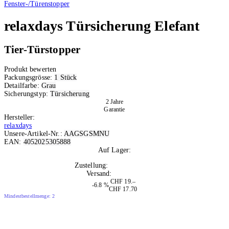
Fenster-/Türenstopper
relaxdays
Türsicherung Elefant
Tier-Türstopper
Produkt bewerten
Packungsgrösse:
1 Stück
Detailfarbe:
Grau
Sicherungstyp:
Türsicherung
2 Jahre
Garantie
Hersteller:
relaxdays
Unsere-Artikel-Nr.:
AAGSGSMNU
EAN:
4052025305888
Auf Lager:
10+
Zustellung:
Di, 11.08.2026
Versand:
Kostenlos
CHF 19.–
-6.8 %
CHF 17.70
Mindestbestellmenge: 2