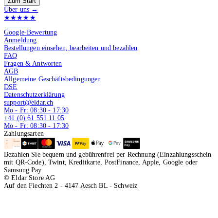
Zum Start
Über uns →
★★★★★
4.9 von 5
Google-Bewertung
Anmeldung
Bestellungen einsehen, bearbeiten und bezahlen
FAQ
Fragen & Antworten
AGB
Allgemeine Geschäftsbedingungen
DSE
Datenschutzerklärung
support@eldar.ch
Mo - Fr: 08:30 - 17:30
+41 (0) 61 551 11 05
Mo - Fr: 08:30 - 17:30
Zahlungsarten
Bezahlen Sie bequem und gebührenfrei per Rechnung (Einzahlungsschein
mit QR-Code), Twint, Kreditkarte, PostFinance, Apple, Google oder
Samsung Pay.
© Eldar Store AG
Auf den Fiechten 2 - 4147 Aesch BL - Schweiz