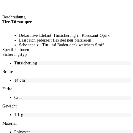
Beschreibung
Tier-Türstopper
Dekorative Elefant-Türsicherung in Kordsamt-Optik
Lässt sich jederzeit flexibel neu platzieren
Schonend zu Tür und Boden dank weichem Stoff
Spezifikationen
Aus Polyester gefüllt mit Sand
Sicherungstyp
Abmessungen: 22 x 14 x 38 cm (HxBxT)
Ohne Schwänzchen ca. 32 cm lang
Türsicherung
Breite
14
cm
Farbe
Grau
Gewicht
1.1
g
Material
Polyester