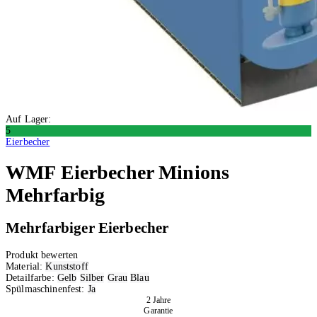
Auf Lager:
5
Eierbecher
WMF
Eierbecher Minions
Mehrfarbig
Mehrfarbiger Eierbecher
Produkt bewerten
Material:
Kunststoff
Detailfarbe:
Gelb
Silber
Grau
Blau
Spülmaschinenfest:
Ja
2 Jahre
Garantie