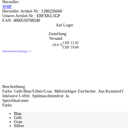
Hersteller:
WMF
Hersteller-Artikel-Nr.:
1286226040
Unsere-Artikel-Nr.:
ERFXKL5GP
EAN:
4000530708540
Auf Lager:
5
Zustellung:
Morgen
Versand:
Kostenlos
CHF 22.95
-19.0 %
CHF 18.60
Mindestbestellmenge: 2
Beschreibung
Farbe: Gelb/Blau/Silber/Grau. Mehrfarbiger Eierbecher. Aus Kunststoff.
Inklusive Löffel. Spülmaschinenfest: Ja.
Spezifikationen
Farbe
Blau
Gelb
Grau
Silber