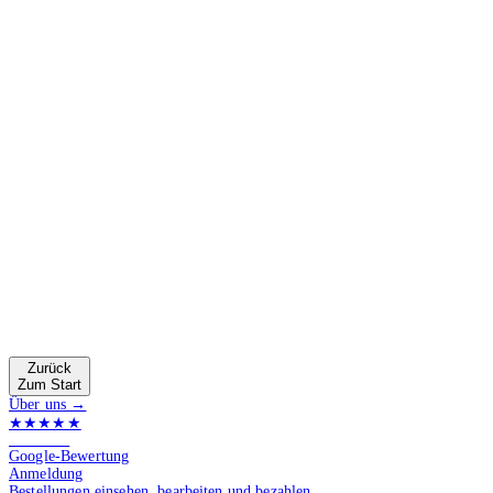
Zurück
Zum Start
Über uns →
★★★★★
4.9 von 5
Google-Bewertung
Anmeldung
Bestellungen einsehen, bearbeiten und bezahlen