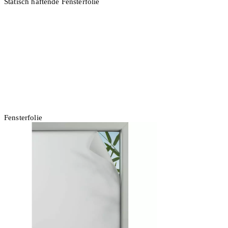
Statisch haftende Fensterfolie
2 Stück
In den Warenkorb
Fensterfolie