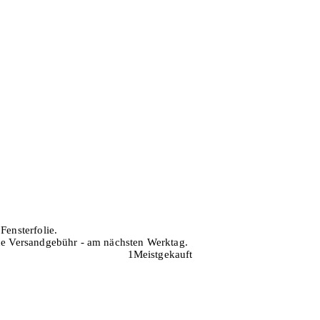
Fensterfolie.
hne Versandgebühr - am nächsten Werktag.
1
Meistgekauft