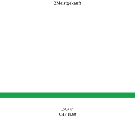
2
Meistgekauft
-25.6 %
CHF 18.60