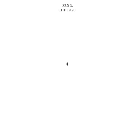
-32.5 %
CHF 19.20
4