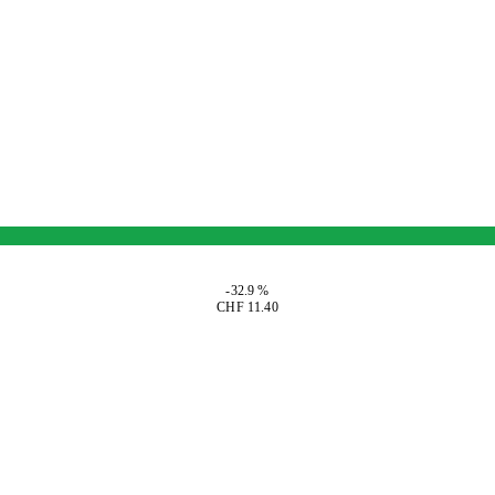
-32.9 %
CHF 11.40