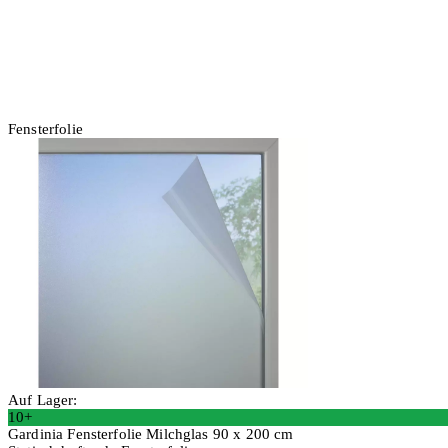
Fensterfolie
Auf Lager:
10+
Gardinia Fensterfolie Milchglas 90 x 200 cm