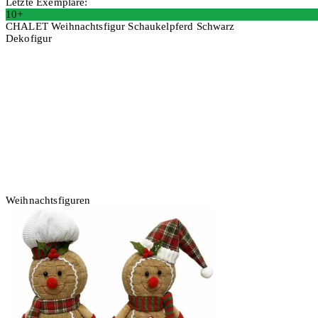
Letzte Exemplare:
10+
CHALET Weihnachtsfigur Schaukelpferd Schwarz
Dekofigur
2 Stück
In den Warenkorb
Weihnachtsfiguren