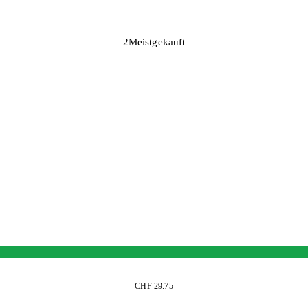
2
Meistgekauft
CHF 29.75