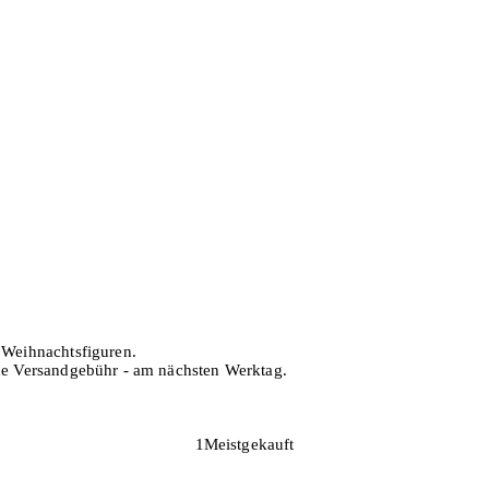
h Weihnachtsfiguren.
hne Versandgebühr - am nächsten Werktag.
1
Meistgekauft