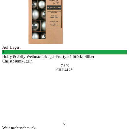
Auf Lager:
1
Holly & Jolly Weihnachtskugel Frosty 54 Stück, Silber
Christbaumkugeln
-7.8 %
CHF 44.25
In den Warenkorb
6
Weihnachtsschmuck