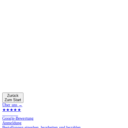
Zurück
Zum Start
Über uns →
★★★★★
4.9 von 5
Google-Bewertung
Anmeldung
Bestellungen einsehen, bearbeiten und bezahlen