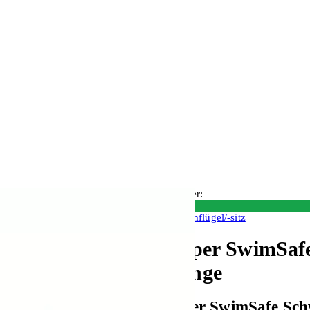
Auf Lager:
10+
Schwimmflügel/-sitz
Flipper SwimSaf
Orange
Flipper SwimSafe Sch