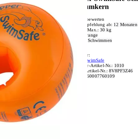
Schaumkern
Produkt bewerten
Altersempfehlung ab:
12 Monaten
Gewicht Max.:
30 kg
Farbe:
Orange
Sportart:
Schwimmen
Hersteller:
Flipper SwimSafe
Hersteller-Artikel-Nr.:
1010
Unsere-Artikel-Nr.:
8V8PF3Z46
EAN:
4260007760109