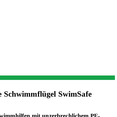
e
Schwimmflügel SwimSafe
wimmhilfen mit unzerbrechlichem PE-