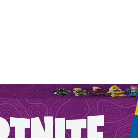
Auf Lager:
5
LEGO
LEGO
Fortnite 
Kreatives Spielset