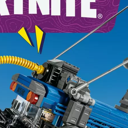
Produkt bewerten
Themenwelt:
Fortnite
Altersempfehlung ab:
10 Jahren
Kategorie:
Fantasy-Welt
Exklusiv/selten:
Nein
Anzahl Teile:
954 Teile
Hersteller:
LEGO
Hersteller-Artikel-Nr.:
77073
Unsere-Artikel-Nr.:
ENE9TPMLN
EAN:
5702017591018