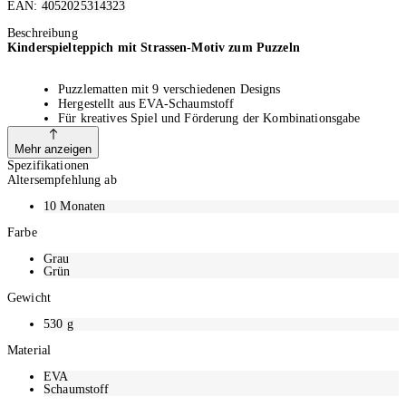
EAN:
4052025314323
Ausverkauft
Beschreibung
Kinderspielteppich mit Strassen-Motiv zum Puzzeln
Puzzlematten mit 9 verschiedenen Designs
Hergestellt aus EVA-Schaumstoff
Für kreatives Spiel und Förderung der Kombinationsgabe
Optimaler Schutz vor Bodenkälte und Minderung von Trittschall
Gesamtgewicht: ca. 530 g
Mehr anzeigen
Puzzleteppich aus 3 x 3 Matten: 90 x 90 cm
Spezifikationen
Altersempfehlung ab
10 Monaten
Mit dieser Puzzlespielmatte liegen Sie bei Kindern jeden Alters hoch im
Kurs. Die 9 verschiedenen Strassenmatten ergeben ein harmonisches
Farbe
Stadtbild, welches die Kleinen nur zu gerne mit ihren Spielzeugautos
Grau
erkunden. Dank dem detailreichen Spielteppich lernen Kleinkinder
Grün
spielerisch ihre Umwelt kennen. Babys dienen die Matten als hilfreiche
Krabbelunterlage. Die unbedenklichen EVA-Schaumstoffmatten sind
Gewicht
überdies stossdämpfend, dämmend und wasserabweisend.
530
g
Material
EVA
Schaumstoff