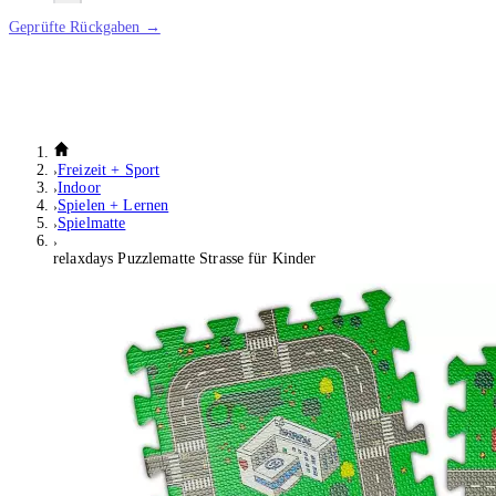
Geprüfte Rückgaben →
Freizeit + Sport
Indoor
Spielen + Lernen
Spielmatte
relaxdays Puzzlematte Strasse für Kinder