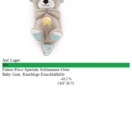
Auf Lager:
10+
Fisher-Price Spieluhr Schlummer-Otter
Baby Gear, Kuschlige Einschlafhilfe
-43.2 %
CHF 39.75
In den Warenkorb