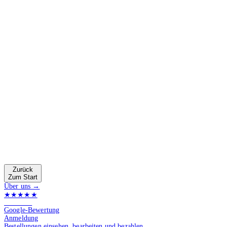
Zurück
Zum Start
Über uns →
★★★★★
4.9 von 5
Google-Bewertung
Anmeldung
Bestellungen einsehen, bearbeiten und bezahlen