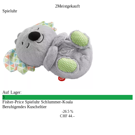
2
Meistgekauft
Spieluhr
Auf Lager:
3
Fisher-Price Spieluhr Schlummer-Koala
Beruhigendes Kuscheltier
-26.5 %
CHF 44.–
In den Warenkorb