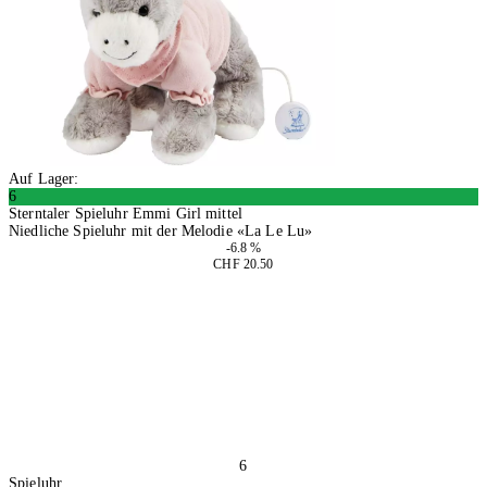
Auf Lager:
6
Sterntaler Spieluhr Emmi Girl mittel
Niedliche Spieluhr mit der Melodie «La Le Lu»
-6.8 %
CHF 20.50
2 Stück
In den Warenkorb
6
Spieluhr