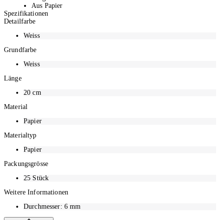
Aus Papier
Spezifikationen
Masse: Ø 6 mm ca. 20 cm lang
Detailfarbe
Für den Kontakt mit Lebensmittel geeignet
Eignen sich auch für verschiedene Bastel- oder
Weiss
Dekorationsarbeiten
Grundfarbe
Weiss
Länge
20
cm
Material
Papier
Materialtyp
Papier
Packungsgrösse
25
Stück
Weitere Informationen
Durchmesser: 6 mm