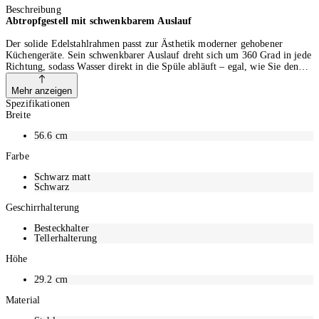
Beschreibung
Abtropfgestell mit schwenkbarem Auslauf
Der solide Edelstahlrahmen passt zur Ästhetik moderner gehobener
Küchengeräte. Sein schwenkbarer Auslauf dreht sich um 360 Grad in jede
Richtung, sodass Wasser direkt in die Spüle abläuft – egal, wie Sie den
Geschirrkorb von Simplehuman auf Ihrer Arbeitsplatte platzieren – und
kann zur einfachen Reinigung entfernt werden. Eine
Mehr anzeigen
Antirückstandsbeschichtung verhindert Rückstände und Wasserflecken.
Spezifikationen
Das Drahtgestell mit Silikonkappe hält das Geschirr fest, ohne zu
Breite
zerkratzen oder abzusplittern, und der Weinglashalter kann bis zu 4
Weingläser aufhängen – sogar die extra grossen Bordeaux-Gläser. Ein
56.6
cm
niedrigeres Profil mit rutschfesten Gummifüssen verleiht dem
Farbe
Geschirrkorb mehr Stabilität und hält ihn fest an Ort und Stelle. Die
fingerabdrucksichere Beschichtung schützt vor Flecken und lässt es wie
Schwarz matt
neu aussehen (nur gebürstetes Modell).
Schwarz
Geschirrhalterung
Besteckhalter
Tellerhalterung
Höhe
29.2
cm
Material