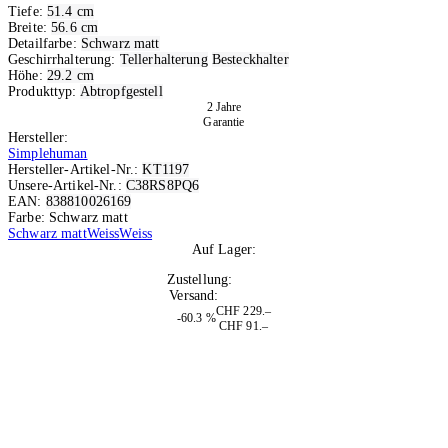
Tiefe:
51.4 cm
Breite:
56.6 cm
Detailfarbe:
Schwarz matt
Geschirrhalterung:
Tellerhalterung
Besteckhalter
Höhe:
29.2 cm
Produkttyp:
Abtropfgestell
2 Jahre
Garantie
Hersteller:
Simplehuman
Hersteller-Artikel-Nr.:
KT1197
Unsere-Artikel-Nr.:
C38RS8PQ6
EAN:
838810026169
Farbe: Schwarz matt
Schwarz matt
Weiss
Weiss
Auf Lager:
10
Zustellung:
Morgen
Versand:
Kostenlos
CHF 229.–
-60.3 %
CHF 91.–